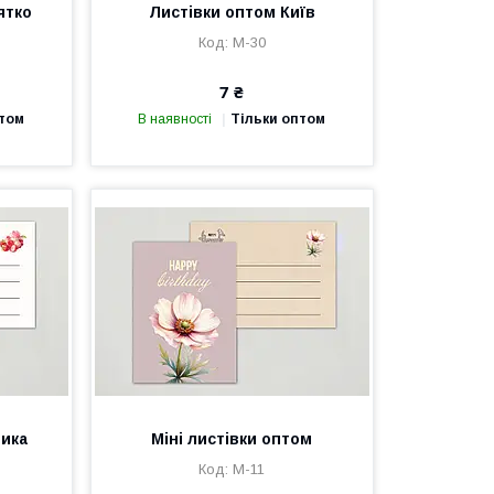
ятко
Листівки оптом Київ
М-30
7 ₴
птом
В наявності
Тільки оптом
ника
Міні листівки оптом
М-11