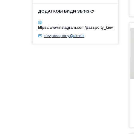
https://www.instagram.com/passporty_kiev
kiev.passporty@ukr.net