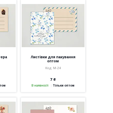
тера
Листівки для пакування
оптом
М-24
7 ₴
птом
В наявності
Тільки оптом