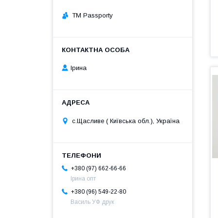
TM Passporty
Ірина
с.Щасливе ( Київська обл.), Україна
+380 (97) 662-66-66
Ірина опт
+380 (96) 549-22-80
Василь УФ друк