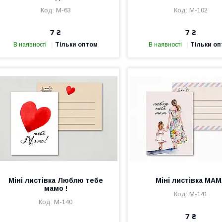
М-63
М-102
7 ₴
7 ₴
В наявності
Тільки оптом
В наявності
Тільки о
Міні листівка Люблю тебе
Міні листівка МА
мамо !
М-141
М-140
7 ₴