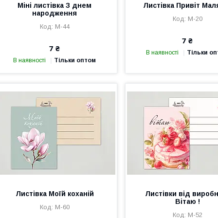
Міні листівка З днем
Листівка Привіт Мал
народження
М-20
М-44
7 ₴
7 ₴
В наявності
Тільки о
В наявності
Тільки оптом
Листівка Моїй коханій
Листівки від вироб
Вітаю !
М-60
М-52