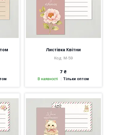
птом
Листівка Квітни
М-59
7 ₴
птом
В наявності
Тільки оптом