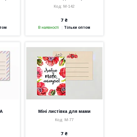
М-142
7 ₴
птом
В наявності
Тільки оптом
МА
Міні листівка для мами
М-77
7 ₴