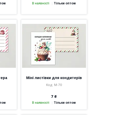
птом
В наявності
Тільки оптом
тера
Міні листівки для кондитерів
М-70
7 ₴
птом
В наявності
Тільки оптом