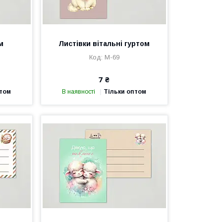
м
Листівки вітальні гуртом
М-69
7 ₴
птом
В наявності
Тільки оптом