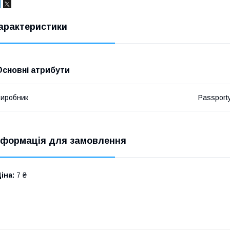
арактеристики
Основні атрибути
иробник
Passport
нформація для замовлення
іна:
7 ₴