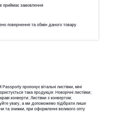
не приймає замовлення
ено повернення та обмін даного товару
assporty пропонує вітальні листівки, міні
ристується така продукція: Новорічні листівки;
скраві конверти; Листівки з конвертом;
уйте увагу, а ми допоможемо підібрати лише
іни та знижки, при оформленні великого опту