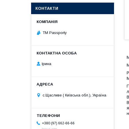
КОНТАКТИ
TM Passporty
М
Ірина
М
Р
М
П
л
с.Щасливе ( Київська обл.), Україна
В
В
я
н
+380 (97) 662-66-66