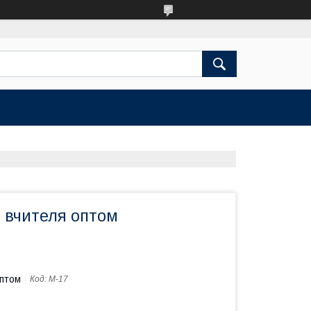
я вчителя оптом
оптом
Код:
М-17