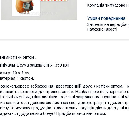
Компанія тимчасово 
Законом не передбач
належної якості
іні листівки оптом .
інімальна сума замовлення 350 грн
озмір: 10 х 7 см
атеріал : картон.
овнокольорове зображення, двосторонній друк. Листівки оптом. TM P
истівки та конверти для грошей оптом. Найбільшою популярністю ко
італьні листівки; Міни листівки; Весільні запрошення; Оригінальні я
исловлюйте за допомогою листівок свої демонстрації та демонстр
кісну та яскраву продукцію! Для оптових покупців діють доступні ц
адається додатковий бонус! Придбати листівки оптом.