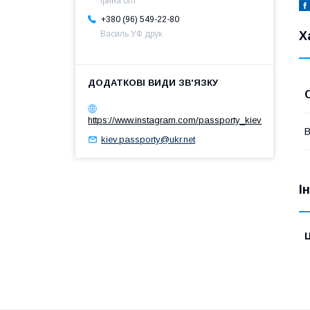
Ірина опт
+380 (96) 549-22-80
Василь УФ друк
Х
https://www.instagram.com/passporty_kiev
В
kiev.passporty@ukr.net
І
Ц