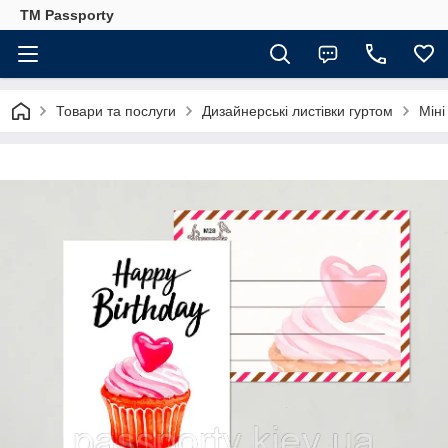
TM Passporty
Товари та послуги
Дизайнерські листівки гуртом
Міні