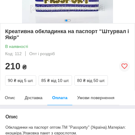
Креативна обкладинка на паспорт "Штурвал і
Якір"
В наявності
Код: 112
Опт і роздріб
210
₴
90 ₴
від 5 шт.
85 ₴
від 10 шт.
80 ₴
від 50 шт.
Опис
Доставка
Оплата
Умови повернення
Опис
Обкладинки на паспорт оптом.ТМ "Passporty" (Україна).Матеріал:
екошкіра.Упаковка пакет з єврослотом.