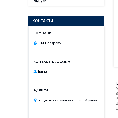
Відгуки
КОНТАКТИ
TM Passporty
Ірина
К
М
В
Р
с.Щасливе ( Київська обл.), Україна
Д
Ш
-