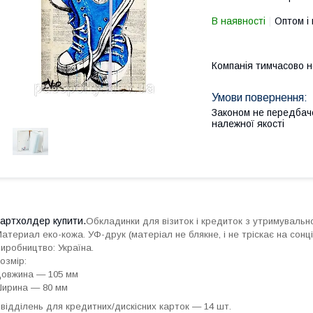
В наявності
Оптом і 
Компанія тимчасово 
Законом не передбач
належної якості
артхолдер купити.
Обкладинки для візиток і кредиток з утримуваль
атериал еко-кожа. УФ-друк (матеріал не блякне, і не тріскає на сонці
иробництво: Україна.
озмір:
овжина — 105 мм
ирина — 80 мм
 відділень для кредитних/дискісних карток — 14 шт.