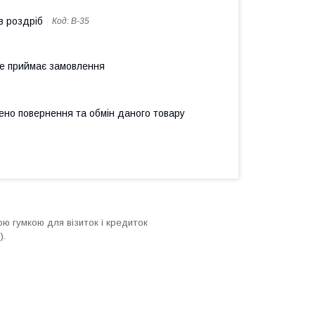
в роздріб
Код:
В-35
не приймає замовлення
ено повернення та обмін даного товару
ною гумкою
для візиток і кредиток
).