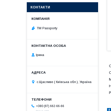
КОНТАКТИ
TM Passporty
Ірина
О
О
М
с.Щасливе ( Київська обл.), Україна
Н
Р
+380 (97) 662-66-66