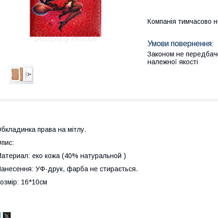
Компанія тимчасово 
Законом не передбач
належної якості
бкладинка права на мітлу.
пис:
атериал: еко кожа (40% натуральной )
анесення: УФ-друк, фарба не стирається.
озмір: 16*10см