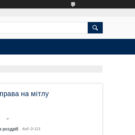
права на мітлу
в роздріб
Код:
D-121