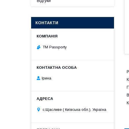
Відгуки
КОНТАКТИ
TM Passporty
Р
Ірина
К
П
В
К
с.Щасливе ( Київська обл.), Україна