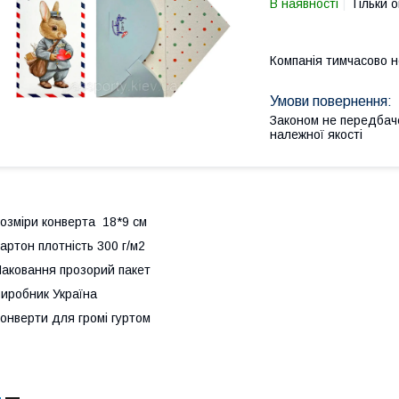
В наявності
Тільки 
Компанія тимчасово 
Законом не передбач
належної якості
озміри конверта 18*9 см
артон плотність 300 г/м2
аковання прозорий пакет
иробник Україна
онверти для громі гуртом