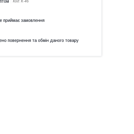
оптом
Код:
K-46
не приймає замовлення
ено повернення та обмін даного товару