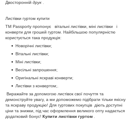
Двосторонній
друк
.
Листівки гуртом купити
TM Passporty пропонує вітальні листівки, міні листівки і
конверти для грошей гуртом. Найбільшою популярністю
користується така продукція:
Новорічні листівки;
Вітальні листівки;
Міні листівки;
Весільні запрошення;
Оригінальні яскраві конверти;
Листівки з конвертом;.
Виражайте за допомогою листівок свої почуття та
демонструйте увагу, а ми допоможемо підібрати тільки якісну
та яскраву продукцію! Для гуртових покупців діють доступні
ціни та знижки, під час оформлення великого опту надається
додатковий бонус!
Купити листівки гуртом
.