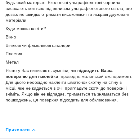
будь-який матеріал. Екологічні ультрафіолетові чорнила
висихають миттєво під впливом ультрафіолетового світла, що
дозволяє швидко отримати високоякісні та яскраві друковані
матеріали.
Куди можна клеїти?
Вікно
Вінілові чи флізелінові шпалери
Пластик
Метал
Якщо у Вас виникають сумніви,
чи підходить Ваша
поверхню для наклейки
, проведіть маленький експеримент.
Для цього необхідно наклеїти шматочок скотчу на стіну в
місці, яке не кидається в очі; пригладьте скотч до поверхні і
зніміть. Якщо він не відпадає, тримається та знямається без
пошкоджень, ця поверхня підходить для обклеювання.
Приховати