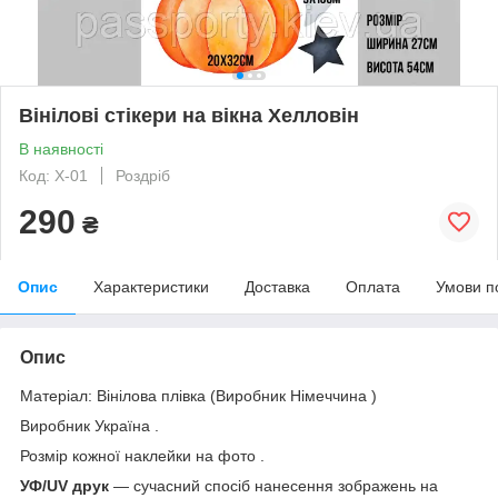
Вінілові стікери на вікна Хелловін
В наявності
Код: Х-01
Роздріб
290
₴
Опис
Характеристики
Доставка
Оплата
Умови п
Опис
Матеріал: Вінілова плівка (Виробник Німеччина )
Виробник Україна .
Розмір кожної наклейки на фото .
УФ/UV друк
— сучасний спосіб нанесення зображень на