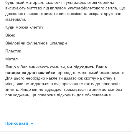
будь-який матеріал. Екологічні ультрафіолетові чорнила
висихають миттєво під впливом ультрафіолетового світла, що
дозволяє швидко отримати високоякісні та яскраві друковані
матеріали.
Куди можна клеїти?
Вікно
Вінілові чи флізелінові шпалери
Пластик
Метал
Якщо у Вас виникають сумніви,
чи підходить Ваша
поверхню для наклейки
, проведіть маленький експеримент.
Для цього необхідно наклеїти шматочок скотчу на стіну в
місці, яке не кидається в очі; пригладьте скотч до поверхні і
зніміть. Якщо він не відпадає, тримається та знямається без
пошкоджень, ця поверхня підходить для обклеювання.
Приховати