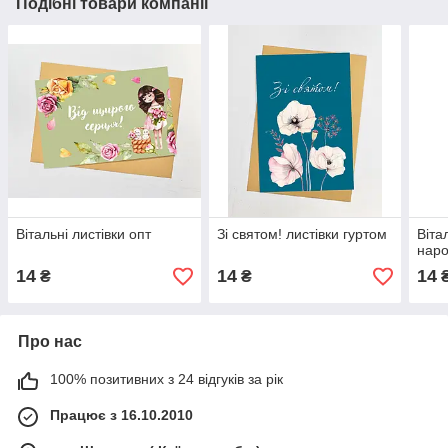
Подібні товари компанії
Вітальні листівки опт
Зі святом! листівки гуртом
Віта
наро
14
14
14
₴
₴
Про нас
100% позитивних з 24 відгуків за рік
Працює з 16.10.2010