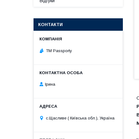
Відгуки
КОНТАКТИ
TM Passporty
Ірина
С
Р
В
с.Щасливе ( Київська обл.), Україна
М