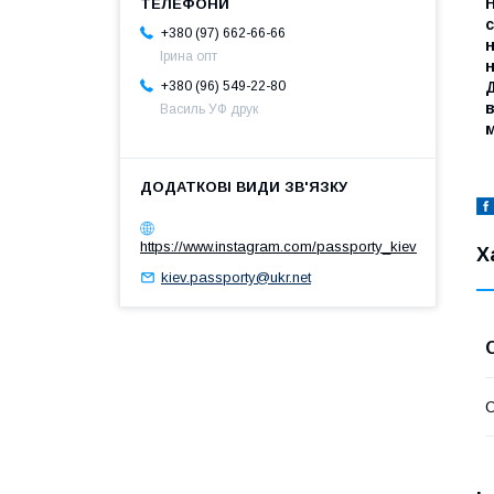
Н
с
+380 (97) 662-66-66
н
Ірина опт
+380 (96) 549-22-80
Д
в
Василь УФ друк
https://www.instagram.com/passporty_kiev
Х
kiev.passporty@ukr.net
О