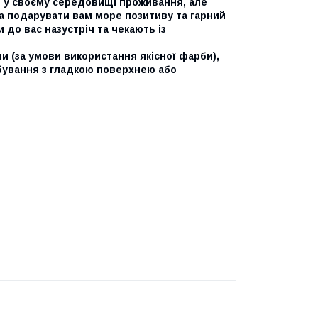
иве у своєму середовищі проживання, але
та подарувати вам море позитиву та гарний
и до вас назустріч та чекають із
и (за умови використання якісної фарби),
рбування з гладкою поверхнею або