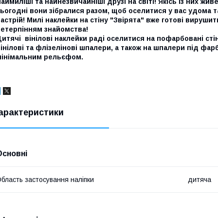
аймиліші та найнезвичайніші друзі на світі! Якісь із них ж
ьогодні вони зібралися разом, щоб оселитися у вас удома 
астрій! Милі наклейки на стіну "Звірята" вже готові вирушит
нетерпінням знайомства!
итячі вінілові наклейки раді оселитися на пофарбовані стін
інілові та флізелінові шпалери, а також на шпалери під фа
мінімальним рельєфом.
арактеристики
Основні
бласть застосування наліпки
дитяча