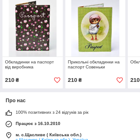
Обкладинки на паспорт
Прикольні обкладинки на
Обкл
від виробника
паспорт Совеньки
210
210
210
₴
₴
Про нас
100% позитивних з 24 відгуків за рік
Працює з 16.10.2010
м. с.Щасливе ( Київська обл.)
с.Щасливе ( Київська обл.), Україна