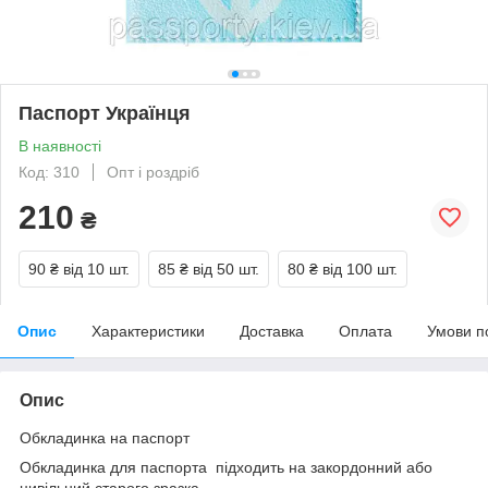
Паспорт Українця
В наявності
Код: 310
Опт і роздріб
210
₴
90 ₴
від 10 шт.
85 ₴
від 50 шт.
80 ₴
від 100 шт.
Опис
Характеристики
Доставка
Оплата
Умови п
Опис
Обкладинка на паспорт
Обкладинка для паспорта підходить на закордонний або
цивільний старого зразка.