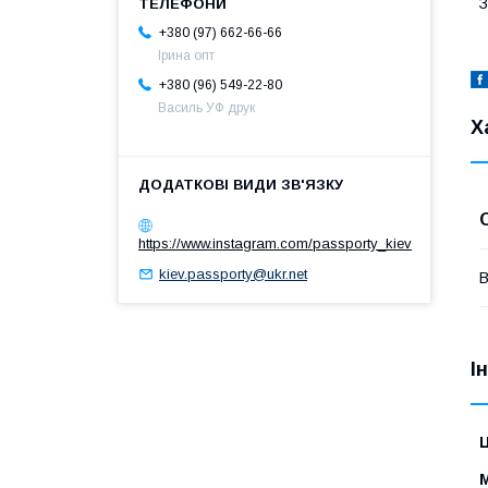
З
+380 (97) 662-66-66
Ірина опт
+380 (96) 549-22-80
Василь УФ друк
Х
https://www.instagram.com/passporty_kiev
kiev.passporty@ukr.net
В
І
Ц