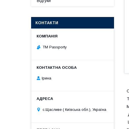
Відгуки
КОНТАКТИ
TM Passporty
Ірина
О
Т
М
с.Щасливе ( Київська обл.), Україна
Щ