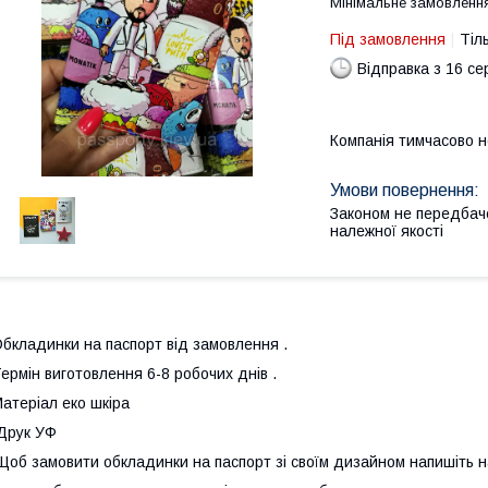
Мінімальне замовлення
Під замовлення
Тіл
Відправка з 16 се
Компанія тимчасово 
Законом не передбач
належної якості
бкладинки на паспорт від замовлення .
ермін виготовлення 6-8 робочих днів .
атеріал еко шкіра
Друк УФ
об замовити обкладинки на паспорт зі своїм дизайном напишіть на