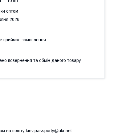
 — 10 шт.
ьки оптом
рпня 2026
не приймає замовлення
ено повернення та обмін даного товару
м на пошту kiev.passporty@ukr.net