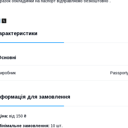
разок обкладинки на паспорт відправляємо безкоштовно .
арактеристики
Основні
иробник
Passport
нформація для замовлення
іна:
від 150 ₴
Мінімальне замовлення:
10 шт.