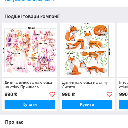
Подібні товари компанії
Дитяча вінілова наклейка
Дитячі наклейки на стіну
Інте
на стіну Принцеса
Лисята
стін
990
990
990
₴
₴
Купити
Купити
Про нас