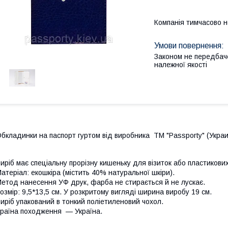
Компанія тимчасово 
Законом не передбач
належної якості
бкладинки на паспорт гуртом від виробника ТМ "Passporty" (Украи
иріб має спеціальну прорізну кишеньку для візиток або пластикови
атеріал: екошкіра (містить 40% натуральної шкіри).
етод нанесення УФ друк, фарба не стирається й не лускає.
озмір: 9,5*13,5 см. У розкритому вигляді ширина виробу 19 см.
иріб упакований в тонкий поліетиленовий чохол.
раїна походження — Україна.