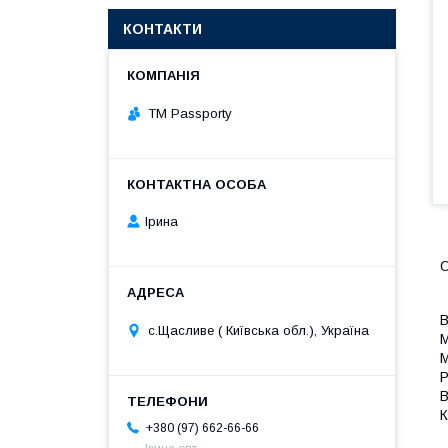
КОНТАКТИ
TM Passporty
Ірина
О
В
с.Щасливе ( Київська обл.), Україна
М
М
Р
В
К
+380 (97) 662-66-66