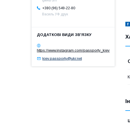
Ірина опт
+380 (96) 549-22-80
Василь УФ друк
Х
https://www.instagram.com/passporty_kiev
kiev.passporty@ukr.net
К
І
Ц